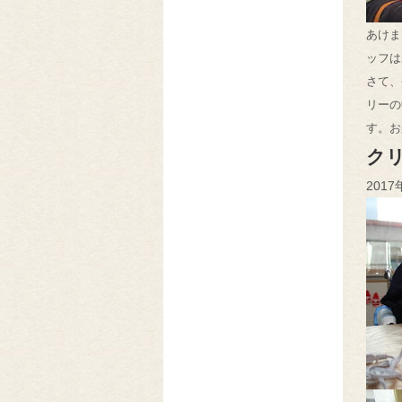
あけま
ッフは
さて、
リーの
す。お
ク
2017