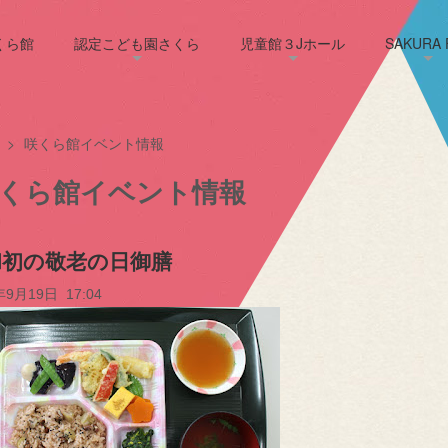
くら館
認定こども園さくら
児童館３Jホール
SAKURA F
>
咲くら館イベント情報
くら館イベント情報
和初の敬老の日御膳
年9月19日 17:04