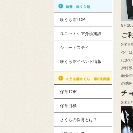
咲くら館TOP
9
月
16
ユニットケア介護施設
ご
2019
ショートステイ
今年は
におい
咲くら館イベント情報
掛け致
面会の
の他何
保育TOP
チ
2018
保育目標
さくらの保育とは？