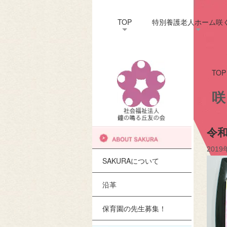
TOP
特別養護老人ホーム咲
TOP
咲
令
2019
SAKURAについて
沿革
保育園の先生募集！