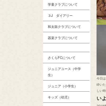
学童クラブについて
３J ダイアリー
和太鼓クラブについて
器楽クラブについて
さくらFCについて
ジュニアユース（中学
生）
今日は
砕いた
ジュニア（小学生）
しい時
キッズ（幼児）
い