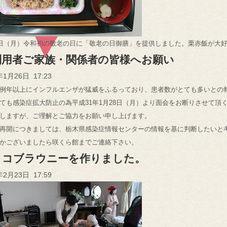
日（月）令和初の敬老の日に「敬老の日御膳」を提供しました。栗赤飯が大
利用者ご家族・関係者の皆様へお願い
年1月26日 17:23
例年以上にインフルエンザが猛威をふるっており、患者数がとても多いとの
ても感染症拡大防止の為平成
31
年
1
月
28
日（月）より面会をお断りさせて頂
しますが、ご理解とご協力をお願い申し上げます。
再開につきましては、栃木県感染症情報センターの情報を基に判断したいと
かございましたら咲くら館までご連絡下さい。
ョコブラウニーを作りました。
年2月23日 17:59